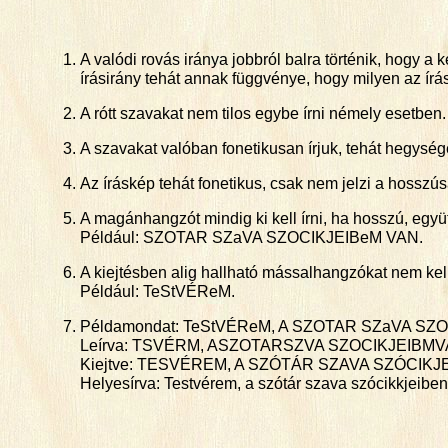
A valódi rovás iránya jobbról balra történik, hogy a 
írásirány tehát annak függvénye, hogy milyen az í
A rótt szavakat nem tilos egybe írni némely esetben
A szavakat valóban fonetikusan írjuk, tehát hegység
Az íráskép tehát fonetikus, csak nem jelzi a hosszú
A magánhangzót mindig ki kell írni, ha hosszú, egy
Például: SZOTAR SZaVA SZOCIKJEIBeM VAN.
A kiejtésben alig hallható mássalhangzókat nem kell kií
Például: TeStVÉReM.
Példamondat: TeStVÉReM, A SZOTAR SZaVA SZ
Leírva: TSVÉRM, ASZOTARSZVA SZOCIKJEIBMV
Kiejtve: TESVÉREM, A SZÓTÁR SZAVA SZÓCIKJ
Helyesírva: Testvérem, a szótár szava szócikkjeiben