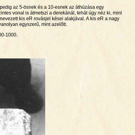
s pedig az 5-ösnek és a 10-esnek az áthúzása egy
tes vonal is átmetszi a derekánál, tehát úgy néz ki, mint
evezett kis eR rovásjel kései alakjával. A kis eR a nagy
yanolyan egyszerű, mint azelőtt.
00-1000.