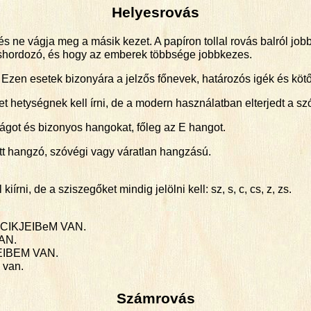
Helyesrovás
kés ne vágja meg a másik kezet. A papíron tollal rovás balról job
ráshordozó, és hogy az emberek többsége jobbkezes.
. Ezen esetek bizonyára a jelzős főnevek, határozós igék és kö
et hetységnek kell írni, de a modern használatban elterjedt a s
ságot és bizonyos hangokat, főleg az E hangot.
ütt hangzó, szóvégi vagy váratlan hangzású.
rni, de a sziszegőket mindig jelölni kell: sz, s, c, cs, z, zs.
OCIKJEIBeM VAN.
AN.
EIBEM VAN.
 van.
Számrovás