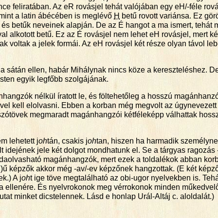
ce feliratában. Az eR rovásjel tehát valójában egy eH/-féle rovás
 mint a latin ábécében is meglévő
H
betű rovott variánsa. Ez gö
i és betűk neveinek alapján. De az É hangot a ma ismert, tehát 
l alkotott betű. Ez az É rovásjel nem lehet eH rovásjel, mert k
k voltak a jelek formái. Az eH rovásjel két része olyan távol l
 a sátán ellen, habár Mihálynak nincs köze a kereszteléshez. De
Isten egyik legfőbb szolgájának.
gánhangzók nélkül íratott le, és föltehetőleg a hosszú magánhan
el kell elolvasni. Ebben a korban még megvolt az úgynevezett ho
zótövek megmaradt magánhangzói kétféleképp válhattak hosszúv
em lehetett j
oh
tán, csakis j
oh
tan, hiszen ha harmadik személynek
idejének jele két dolgot mondhatunk el. Se a tárgyas ragozás -á/-
en odaolvasható magánhangzók, mert ezek a toldalékok abban kor
ú/-(j)ű képzők akkor még -av/-ev képzőnek hangzottak. (E két kép
k.) A j
oh
t ige töve megtalálható az obi-ugor nyelvekben is. Te
 ellenére. És nyelvrokonok meg vérrokonok minden műkedvelő 
t minket dicstelennek. Lásd e honlap Urál-Altáj c. aloldalát.)