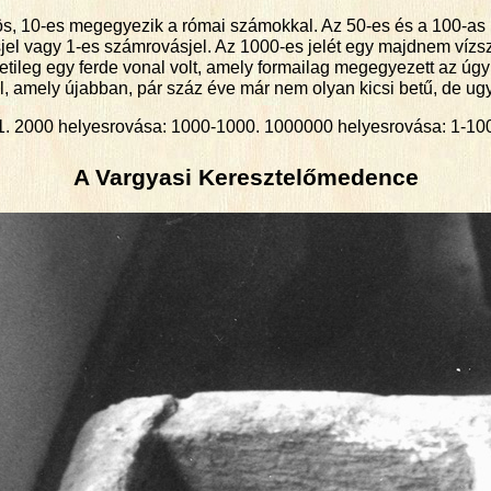
5-ös, 10-es megegyezik a római számokkal. Az 50-es és a 100-a
jel vagy 1-es számrovásjel. Az 1000-es jelét egy majdnem vízszin
etileg egy ferde vonal volt, amely formailag megegyezett az úgyn
l, amely újabban, pár száz éve már nem olyan kicsi betű, de ug
1. 2000 helyesrovása: 1000-1000. 1000000 helyesrovása: 1-10
A Vargyasi Keresztelőmedence