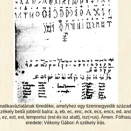
tikavázlatának töredéke, amelyhez egy tizennegyedik századi 
ékely betűi jobbról balra: a, eb, ec, enc, eck, ecs, encs, ed, and, ej
esz, ez, ezt, est, temporisz (est és isz alatt), isz(=us). Ámen. Föl
eredete; Vékony Gábor: A székely írás.