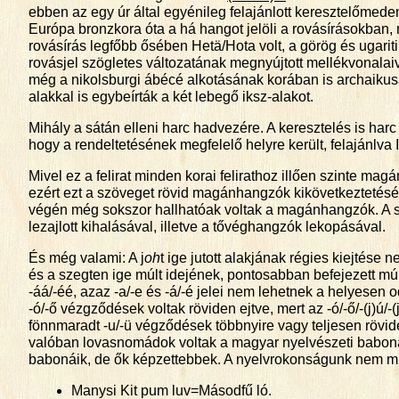
ebben az egy úr által egyénileg felajánlott keresztelőmeden
Európa bronzkora óta a há hangot jelöli a rovásírásokban,
rovásírás legfőbb ősében Hetä/Hota volt, a görög és ugarit
rovásjel szögletes változatának megnyújtott mellékvonalaiva
még a nikolsburgi ábécé alkotásának korában is archaikusa
alakkal is egybeírták a két lebegő iksz-alakot.
Mihály a sátán elleni harc hadvezére. A keresztelés is harc
hogy a rendeltetésének megfelelő helyre került, felajánlva 
Mivel ez a felirat minden korai felirathoz illően szinte ma
ezért ezt a szöveget rövid magánhangzók kikövetkeztetésév
végén még sokszor hallhatóak voltak a magánhangzók. A s
lezajlott kihalásával, illetve a tővéghangzók lekopásával.
És még valami: A j
oh
t ige jutott alakjának régies kiejtése n
és a szegten ige múlt idejének, pontosabban befejezett múlt 
-áá/-éé, azaz -a/-e és -á/-é jelei nem lehetnek a helyes
-ó/-ő vézgződések voltak röviden ejtve, mert az -ó/-ő/-(j)
fönnmaradt -u/-ü végződések többnyire vagy teljesen rövide
valóban lovasnomádok voltak a magyar nyelvészeti babona
babonáik, de ők képzettebbek. A nyelvrokonságunk nem muta
Manysi Kit pum luv=Másodfű ló.