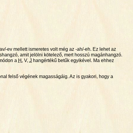
v/-ev mellett ismeretes volt még az -ah/-eh. Ez lehet az
ttőshangzó, amit jelölni kötelező, mert hosszú magánhangzó.
n módon a
H
,
V
,
J
hangértékű betűk egyikével. Ma ehhez
vonal felső végének magasságáig. Az is gyakori, hogy a