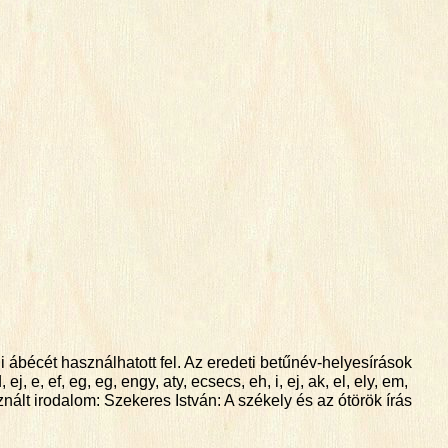
ábécét használhatott fel. Az eredeti betűnév-helyesírások
, e, ef, eg, eg, engy, aty, ecsecs, eh, i, ej, ak, el, ely, em,
használt irodalom: Szekeres István: A székely és az ótörök írás