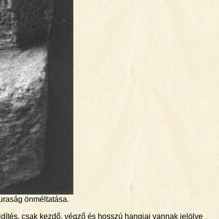
uraság önméltatása.
dítés, csak kezdő, végző és hosszú hangjai vannak jelölve