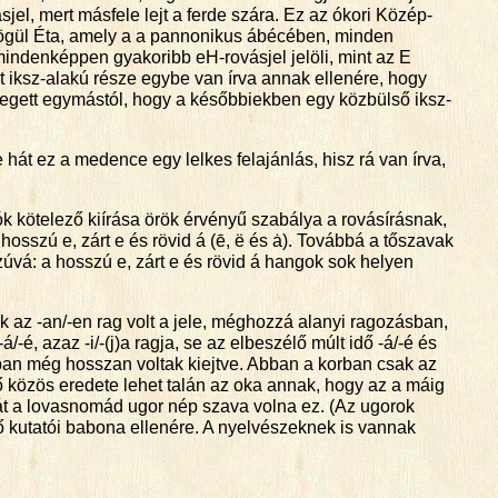
jel, mert másfele lejt a ferde szára. Ez az ókori Közép-
rögül Éta, amely a a pannonikus ábécében, minden
mindenképpen gyakoribb eH-rovásjel jelöli, mint az E
ét iksz-alakú része egybe van írva annak ellenére, hogy
ebegett egymástól, hogy a későbbiekben egy közbülső iksz-
 hát ez a medence egy lelkes felajánlás, hisz rá van írva,
zók kötelező kiírása örök érvényű szabálya a rovásírásnak,
sszú e, zárt e és rövid á (ē, ë és ȧ). Továbbá a tőszavak
á: a hosszú e, zárt e és rövid á hangok sok helyen
 az -an/-en rag volt a jele, méghozzá alanyi ragozásban,
é, azaz -i/-(j)a ragja, se az elbeszélő múlt idő -á/-é és
ban még hosszan voltak kiejtve. Abban a korban csak az
ző közös eredete lehet talán az oka annak, hogy az a máig
hát a lovasnomád ugor nép szava volna ez. (Az ugorok
kutatói babona ellenére. A nyelvészeknek is vannak