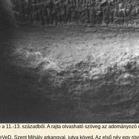
a 11.-13. századból. A rajta olvasható szöveg az adományozó 
VeD. Szent Mihály arkangyal, jutva köved. Az első név egy rövi