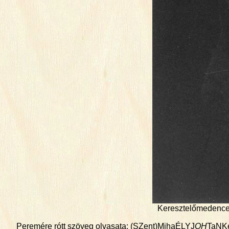
Keresztelőmedence 
Peremére rótt szöveg olvasata:
(SZent)M
ihaÉLYJ
OH
TaNKe