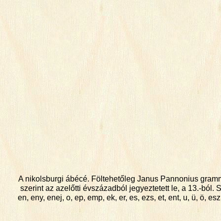
A nikolsburgi ábécé. Föltehetőleg Janus Pannonius gramma
szerint az azelőtti évszázadból jegyeztetett le, a 13.-ból. Sz
en, eny, enej, o, ep, emp, ek, er, es, ezs, et, ent, u, ü, ö, 