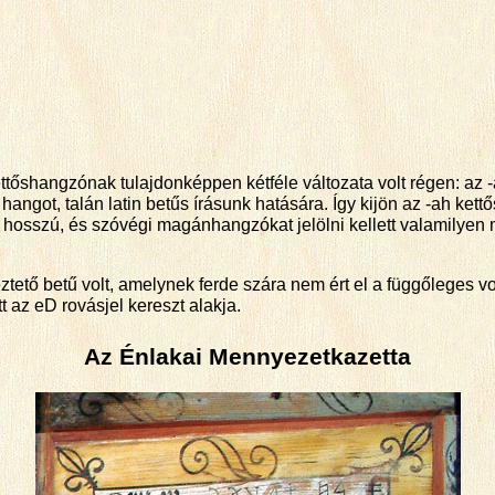
tőshangzónak tulajdonképpen kétféle változata volt régen: az -a
 hangot, talán latin betűs írásunk hatására. Így kijön az -ah ke
ű hosszú, és szóvégi magánhangzókat jelölni kellett valamilye
ztető betű volt, amelynek ferde szára nem ért el a függőleges 
 az eD rovásjel kereszt alakja.
Az Énlakai Mennyezetkazetta