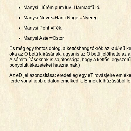
Manysi Húrém pum luv=Harmadfű ló.
Manysi Nevre=Hanti Noger=Nyereg.
Manysi Pehh=Fék.
Manysi Aster=Ostor.
És még egy fontos dolog, a kettőshangzókról: az -aú/-eű ket
oka az O betű kiírásának, ugyanis az O betű jelölhette az a
A sémita írásoknak is sajátossága, hogy a kettős, egyszer
bonyolult ékezeteket használnak.)
Az eD jel azonosítása: eredetileg egy eT rovásjelre emléke
ferde vonal jobb oldalon emelkedik. Ennek túlhúzásából lett