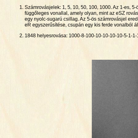
Számrovásjelek: 1, 5, 10, 50, 100, 1000. Az 1-es, 
függőleges vonallal, amely olyan, mint az eSZ rovás
egy nyolc-sugarú csillag. Az 5-ös számrovásjel ered
eR egyszerűsítése, csupán egy kis ferde vonalból ál
1848 helyesrovása: 1000-8-100-10-10-10-10-5-1-1-