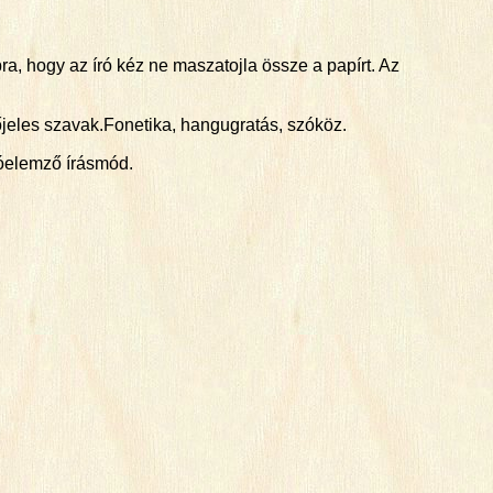
bra, hogy az író kéz ne maszatojla össze a papírt. Az
tőjeles szavak.Fonetika, hangugratás, szóköz.
zóelemző írásmód.