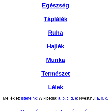
Egészség
Táplálék
Ruha
Hajlék
Munka
Természet
Lélek
Melléklet:
Isteneink
; Wikipedia:
a
,
b
,
c
,
d
,
e
; Nyest.hu:
a
,
b
,
c
.