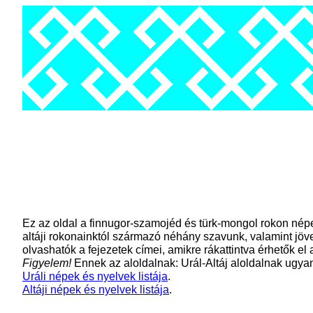
Ez az oldal a finnugor-szamojéd és türk-mongol rokon népek
altáji rokonainktól származó néhány szavunk, valamint jö
olvashatók a fejezetek címei, amikre rákattintva érhetők el 
Figyelem!
Ennek az aloldalnak: Urál-Altáj aloldalnak ugya
Uráli népek és nyelvek listája
.
Altáji népek és nyelvek listája
.