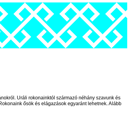
apánokról. Uráli rokonainktól származó néhány szavunk és
. Rokonaink ősök és elágazások egyaránt lehetnek. Alább