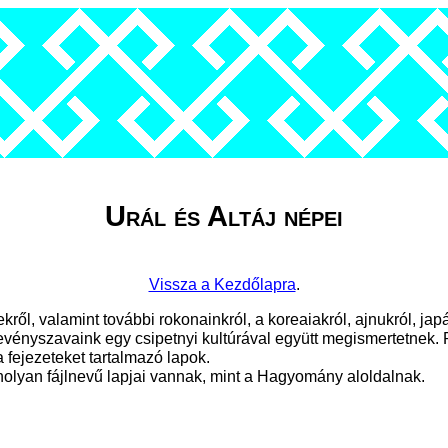
Urál és Altáj népei
Vissza a Kezdőlapra
.
ről, valamint további rokonainkról, a koreaiakról, ajnukról, j
vevényszavaink egy csipetnyi kultúrával együtt megismertetnek
a fejezeteket tartalmazó lapok.
nolyan fájlnevű lapjai vannak, mint a Hagyomány aloldalnak.