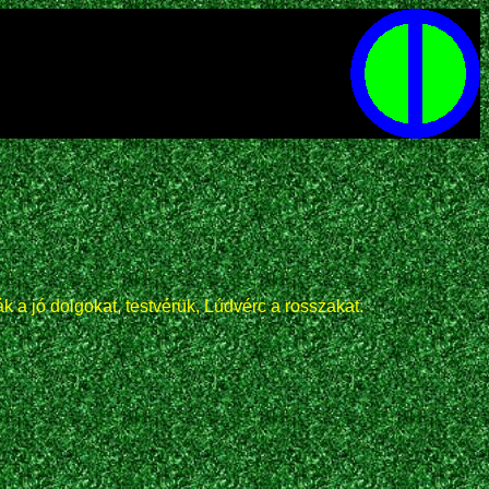
ák a jó dolgokat, testvérük, Lúdvérc a rosszakat.