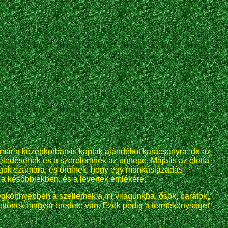
 már a középkorban is kaptak ajándékot karácsonyra, de az
éledésének és a szerelemnek az ünnepe. Majális az életfa
maguk számára, és örülnek, hogy egy munkáslázadás
 a későbbiekben, és a levertek emlékére.
 legkönnyebben a szellemek a mi világunkba, ősök, barátok,
kettőnek magyar eredete van. Ezek pedig a termékenységet