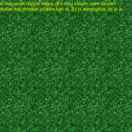
ndó mogorvák hajtják végre. (És még valami: nem minden
nden bajt minden zsidóra ken rá. Ez is megosztás, ez is a