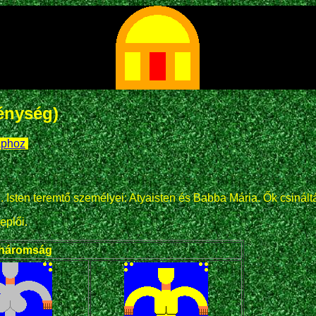
énység)
aphoz
.
e. Isten teremtő személyei: Atyaisten és Babba Mária. Ők csinált
eplői.
tháromság