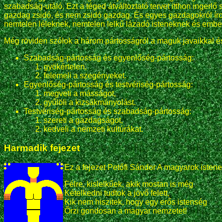
szabadság-utáló. Ezt a téged átváltoztató tervet itthon ing
gazdag zsidó, és nem zsidó gazdag. És egyes gazdagokról írot
nemtelen léleknek, nemtelen lelkű lázadó isteneknek és emb
Még röviden szólok a három pártosságról a maguk javaikkal é
Szabadság-pártosság és egyenlőség-pártosság:
gyökértelen,
felemeli a szegényeket.
Egyenlőség-pártosság és testvériség-pártosság:
megveti a másságot,
gyűlöli a kizsákmányolást.
Testvériség-pártosság és szabadság-pártosság:
szereti a gazdagságot,
kedveli a nemzeti kultúrákat.
Harmadik fejezet
Ez a fejezet Petőfi Sándor A magyarok istene
Félre, kislelkűek, akik mostan is még
Kételkedni tudtok a jövő felett,
Kik nem hiszitek, hogy egy erős istenség
Őrzi gondosan a magyar nemzetet!