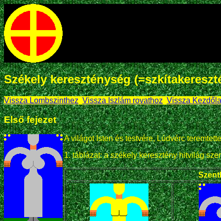
Székely kereszténység (=szkítakereszt
Vissza Lombszinthez
.
Vissza Iszlám rovathoz
.
Vissza Kezdől
Első fejezet
A világot Isten és testvére, Lúdvérc teremtett
1. táblázat: a székely keresztény hitvilág szer
Szen