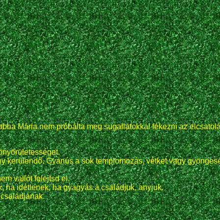
abba Mária nem próbálta meg sugallatokkal fékezni az elcsatolá
könyörületességet.
 kerülendő. Gyanús a sok templomozás, vétket vagy gyöngeség
m vallót felejtsd el.
 ha idétlenek, ha gyagyás a családjuk, anyjuk.
 családjának.