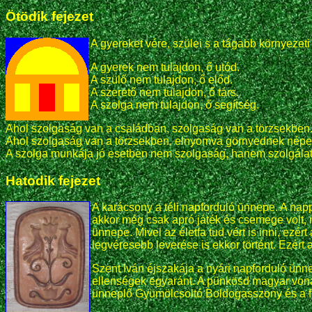
Ötödik fejezet
A gyereket vére, szülei s a tágabb környezeti
A gyerek nem tulajdon, ő utód.
A szülő nem tulajdon, ő előd.
A szerető nem tulajdon, ő társ.
A szolga nem tulajdon, ő segítség.
Ahol szolgaság van a családban, szolgaság van a törzsekben
Ahol szolgaság van a törzsekben, elnyomva görnyednek népe
A szolga munkája jó esetben nem szolgaság, hanem szolgála
Hatodik fejezet
A karácsony a téli napforduló ünnepe. A nap
akkor még csak apró játék és csemege volt,
ünnepe. Mivel az életfa tud vért is inni, e
legvéresebb leverése is ekkor történt. Ezér
Szent Iván éjszakája a nyári napforduló ünn
ellenségek egyaránt. A pünkösd magyar vona
ünneplő Gyümölcsoltó Boldogasszony és a fö