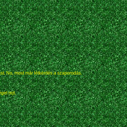
st. No, most már létkérdés a szaporodás.
et rejt.