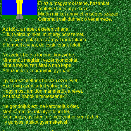
Él az a magyarok istene, hazánkat
Átölelve tartja atyai keze;
Midőn minket annyi ellenséges század
Ostromolt vak dühhel: ő védelmeze.
Az idők, a népek éktelen viharja
Elfujt volna minket, mint egy porszemet,
De ő szent palástja szárnyát ránk takarta,
S tombolt a vihar, de csak fejünk felett.
Nézzetek belé a történet könyvébe,
Mindenütt meglátni vezérnyomdokát,
Mint a folyóvízen által a nap képe,
Áthuzódik rajta aranyhíd gyanánt.
Igy keresztüléltünk hosszu ezer évet;
Ezer évig azért tartott volna meg,
Hogy most, amidőn már elértük a révet,
Az utósó habok eltemessenek?
Ne gondoljuk ezt, ne káromoljuk őtet,
Mert káromlás, róla ilyet tenni fel,
Nem hogy egy isten, de még ember sem űzhet
Ily gunyos játékot gyermekeivel!