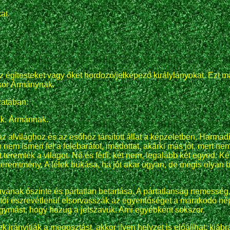
at.
az égitesteket vagy őket hordozó/jelképező királylányokat. Ezt
ykor Ármánynak.
zatában:
ak, Ármánnak.
z alvilághoz és az esőhöz társított állat a képzeletben. Harma
m ismeri fel a felebarátot, imádottat, akárki más jót, mert nem 
tt teremték a világot. Nő és férfi: két nem, legalább két egyed.
eremtmény. A lélek bukása, ha jót akar ugyan, de mégis olyan b
avának őszinte és pártatlan betartása. A pártatlanság nemessé
ói észrevétlenül elsorvasszák az egyenlőséget a marakodó nép f
 egymást, hogy hazug a jelszavuk. Ami egyébként sokszor.
 irányítják a megosztást, akkor ilyen helyzet is előállhat: kiáb