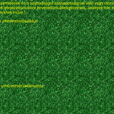
erlő szemteenek és a szabadságot szabadosságnak vélő vagy mo
t leleplezések közé keverednek álleleplezések, amelyek fele mi
ereknek műve.)
s ellentmondásaikkal.
 című versét tartalmazza.