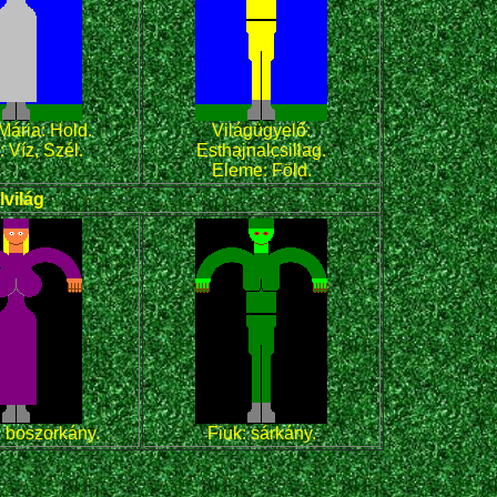
ária: Hold.
Világügyelő:
 Víz, Szél.
Esthajnalcsillag.
Eleme: Föld.
lvilág
 boszorkány.
Fiuk: sárkány.