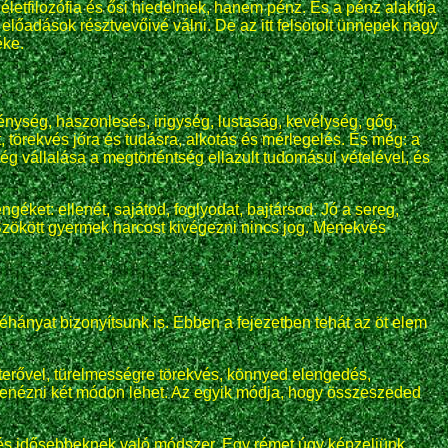
etfilozófia és ősi hiedelmek, hanem pénz. És a pénz alakítja
előadások résztvevőivé válni. De az itt felsorolt ünnepek nagy
éke.
vénység, haszonlesés, irigység, lustaság, kevélység, gőg,
 törekvés jóra és tudásra, alkotás és mérlegelés. És még: a
 vállalása a megtörténtség ellazult tudomásul vételével, és
éket: ellenét, sajátod, foglyodat, bajtársod. Jó a sereg,
 Szökött gyermek harcost kivégezni nincs jog. Menekvés
néhányat bizonyítsunk is. Ebben a fejezetben tehát az öt elem
terővel, türelmességre törekvés, könnyed elengedés,
benézni két módon lehet. Az egyik módja, hogy összeszeded
k és idősebbeknek való módszer. Egy rémet úgy képzeljünk