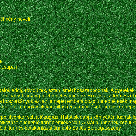
 élmény neveli.
.
k.
t csupán.
palok eddig rövidültek, aztán ismét hosszabbodnak. A gyerekek
 nem nagy. Farsang a téltemetés ünnepe. Húsvét a a természet 
zért a boszorkányok ezt az ünnepet emberáldozó ünneppé ették 
t a majális a munkások kárpótlásáért a munkások kiemelt ünnepe
epe, ilyenkor volt a tűzugrás. Halottak napja környékén tudnak
tkozása a fehér ló fiának emléke volt. A Mária ünnepek közül 
ldi termés betakarítását ünneplő Sarlós Boldogasszony.