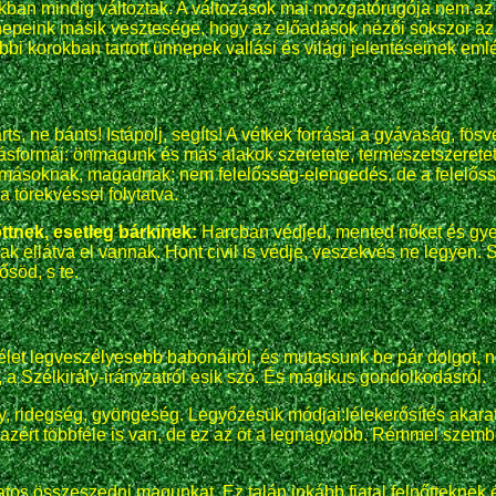
an mindig változtak. A változások mai mozgatórugója nem az él
nnepeink másik vesztesége, hogy az előadások nézői sokszor az 
bi korokban tartott ünnepek vallási és világi jelentéseinek eml
, ne bánts! Istápolj, segíts! A vétkek forrásai a gyávaság, fös
ásformái: önmagunk és más alakok szeretete, természetszeretet,
 másoknak, magadnak: nem felelősség-elengedés, de a felelősség
a törekvéssel folytatva.
őttnek
, esetleg bárkinek:
Harcban védjed, mented nőket és gyeng
ak ellátva el vannak. Hont civil is védje, veszekvés ne legyen.
ősöd, s te.
i élet legveszélyesebb babonáiról, és mutassunk be pár dolgot, 
l, a Szélkirály-irányzatról esik szó. És mágikus gondolkodásról.
, ridegség, gyöngeség. Legyőzésük módjai:lélekerősítés akara
zért többféle is van, de ez az öt a legnagyobb. Rémmel szem
latos összeszedni magunkat. Ez talán inkább fiatal felnőttekne