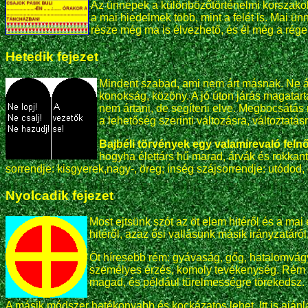
Az ünnepek a különbözőtörténelmi korszakokb
a mai hiedelmek több, mint a felét is. Mai ü
része még ma is élvezhető, és él még a régeb
Hetedik fejezet
Mindent szabad, ami nem árt másnak. Ne árts
konokság, közöny. A jó úton járás magatart
nem ártani, de segíteni elve. Megbocsátás
a lehetőség szerinti változásra, változtatásr
Bajbéli törvények egy valamirevaló feln
hogyha élettárs hű marad, árvák és rokkant
sorrendje: kisgyerek,nagy-, öreg; ínség szájsorrendje: utódod, 
Nyolcadik fejezet
Most ejtsünk szót az öt elem hitéről és a ma
hitéről, azaz ősi vallásunk másik irányzatáró
Öt híresebb rém: gyávaság, gőg, hatalomvágy
személyes érzés, komoly tevékenység. Rém a
magad, és például türelmességre törekedsz.
A másik módszer hatékonyabb és kockázatos lehet. Itt is aján