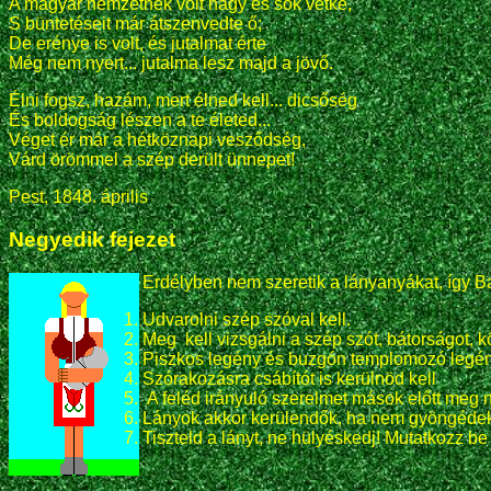
A magyar nemzetnek volt nagy és sok vétke,
S büntetéseit már átszenvedte ő;
De erénye is volt, és jutalmat érte
Még nem nyert... jutalma lesz majd a jövő.
Élni fogsz, hazám, mert élned kell... dicsőség
És boldogság lészen a te életed...
Véget ér már a hétköznapi vesződség,
Várd örömmel a szép derült ünnepet!
Pest, 1848. április
Negyedik fejezet
Erdélyben nem szeretik a lányanyákat, így B
Udvarolni szép szóval kell.
Meg kell vizsgálni a szép szót, bátorságot, 
Piszkos legény és buzgón templomozó legény
Szórakozásra csábítót is kerülnöd kell
A feléd irányuló szerelmet mások előtt meg ne
Lányok akkor kerülendők, ha nem gyöngédek,
Tiszteld a lányt, ne hülyéskedj! Mutatkozz be