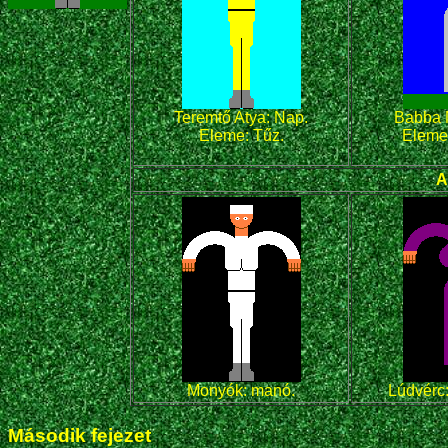
Teremtő Atya: Nap.
Babba M
Eleme: Tűz.
Eleme:
A
Monyók: manó.
Lúdvérc:
Második fejezet