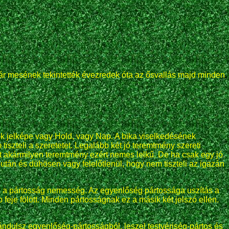
 már mesének tekintették évezredek óta az ősvallás majd minden
dik jelképe vagy Hold, vagy Nap. A bika viselkedésének
tiszteli a szeretetet. Legalább két jó teremtmény szereti
 Két akármilyen teremtmény ezért nemes lelkű. De ha csak egy jó
után és dühösen vagy felelőtlenül, hogy nem tiszteli az igazán
g, a pártosság nemesség. Az egyenlőség pártossága uszítás a
eje fölött. Minden pártosságnak ez a másik két jelszó ellen.
rándulsz egyenlőség-pártosságból, leszel testvériség-pártos és