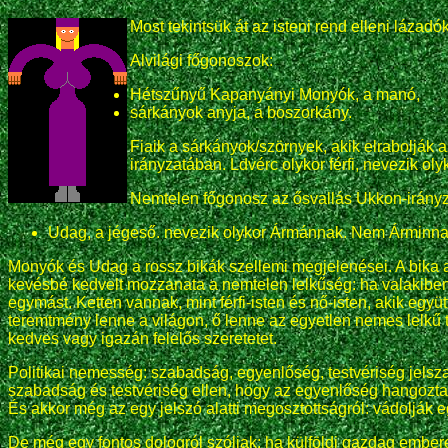
Most tekintsük át az isteni rend elleni lázadók
Alvilági főgonoszok:
Hétszűnyű Kapanyányi Monyók, a manó,
sárkányok anyja, a boszorkány.
Fiaik a sárkányok/szörnyek, akik elrabolják 
irányzatában. Ldvérc olykor férfi, nevezik ol
Nemtelen főgonosz az ősvallás Ukkon-irány
Udag, a jégeső. nevezik olykor Ármánnak. Nem Árminn
Monyók és Udag a rossz bikák szellemi megjelenései. A bika a
kevésbé kedvelt mozzanata a nemtelen lelkűség: ha valakiben ne
egymást. Ketten vannak, mint férfi-isten és nő-isten, akik együ
teremtmény lenne a világon, ő lenne az egyetlen nemes lelkű t
kedves vagy igazán felelős szeretetet.
Politikai nemesség: szabadság, egyenlőség, testvériség jelsz
szabadság és testvériség ellen, hogy az egyenlőség hangoztat
És akkor még az egy jelszó alatti megosztottságról: vádolják
De még egy fontos dologról szóljak: ha külföldi gazdag emberek