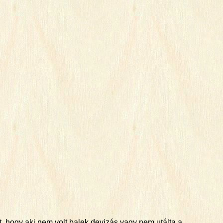
t, hogy aki nem volt balek devizás vagy nem utálta a