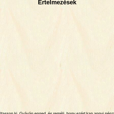
Értelmezések
oltasson ki. Gyáván enged, és reméli, hogy ezért kap annyi pénz