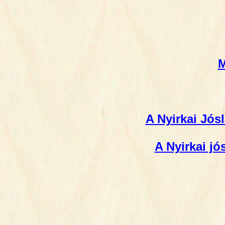
M
A Nyirkai Jósl
A Nyirkai jó