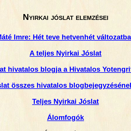
Nyirkai jóslat elemzései
áté Imre: Hét teve hetvenhét változatb
A teljes Nyirkai Jóslat
at hivatalos blogja a Hivatalos Yotengr
slat összes hivatalos blogbejegyzéséne
Teljes Nyirkai Jóslat
Álomfogók