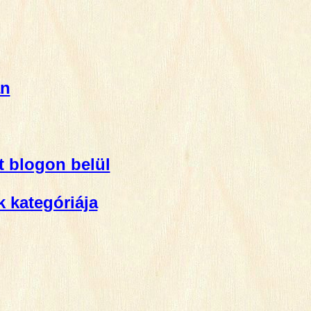
an
it blogon belül
k kategóriája