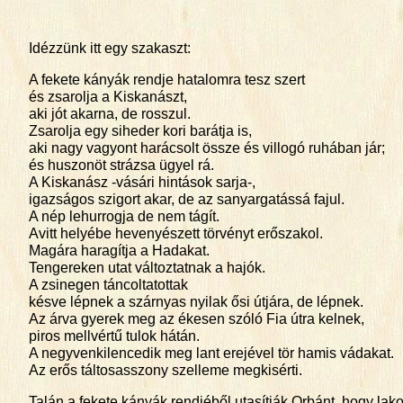
Idézzünk itt egy szakaszt:
A fekete kányák rendje hatalomra tesz szert
és zsarolja a Kiskanászt,
aki jót akarna, de rosszul.
Zsarolja egy siheder kori barátja is,
aki nagy vagyont harácsolt össze és villogó ruhában jár;
és huszonöt strázsa ügyel rá.
A Kiskanász -vásári hintások sarja-,
igazságos szigort akar, de az sanyargatássá fajul.
A nép lehurrogja de nem tágít.
Avitt helyébe hevenyészett törvényt erőszakol.
Magára haragítja a Hadakat.
Tengereken utat változtatnak a hajók.
A zsinegen táncoltatottak
késve lépnek a szárnyas nyilak ősi útjára, de lépnek.
Az árva gyerek meg az ékesen szóló Fia útra kelnek,
piros mellvértű tulok hátán.
A negyvenkilencedik meg lant erejével tör hamis vádakat.
Az erős táltosasszony szelleme megkisérti.
Talán a fekete kányák rendjéből utasítják Orbánt, hogy lak